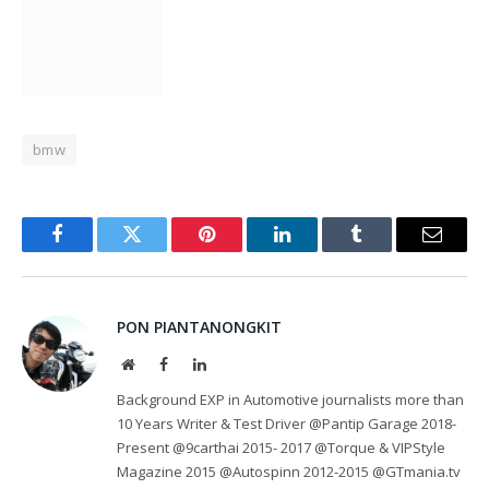
bmw
Facebook
Twitter
Pinterest
LinkedIn
Tumblr
Email
PON PIANTANONGKIT
Website
Facebook
LinkedIn
Background EXP in Automotive journalists more than
10 Years Writer & Test Driver @Pantip Garage 2018-
Present @9carthai 2015- 2017 @Torque & VIPStyle
Magazine 2015 @Autospinn 2012-2015 @GTmania.tv