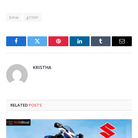
bmw
g310rr
Facebook
Twitter
Pinterest
LinkedIn
Tumblr
Email
KRISTHA
RELATED
POSTS