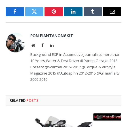
Facebook
Twitter
Pinterest
LinkedIn
Tumblr
Email
PON PIANTANONGKIT
Website
Facebook
LinkedIn
Background EXP in Automotive journalists more than
10 Years Writer & Test Driver @Pantip Garage 2018-
Present @9carthai 2015- 2017 @Torque & VIPStyle
Magazine 2015 @Autospinn 2012-2015 @GTmania.tv
2009-2010
RELATED
POSTS