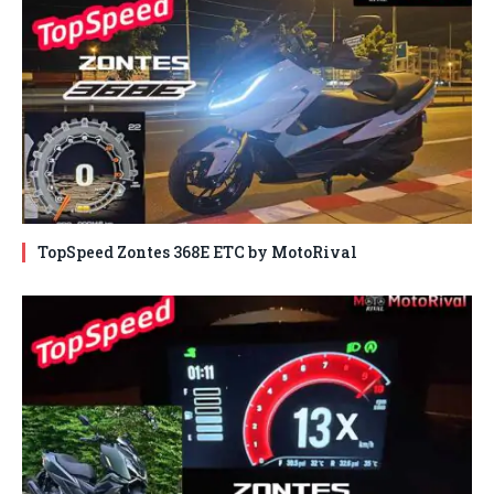
TopSpeed Zontes 368E ETC by MotoRival