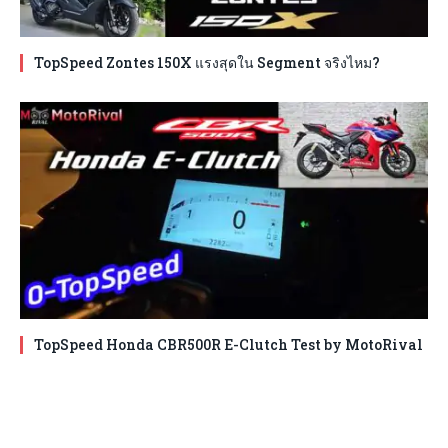
TopSpeed Zontes 150X แรงสุดใน Segment จริงไหม?
TopSpeed Honda CBR500R E-Clutch Test by MotoRival