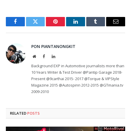
Facebook
Twitter
Pinterest
LinkedIn
Tumblr
Email
PON PIANTANONGKIT
Website
Facebook
LinkedIn
Background EXP in Automotive journalists more than
10 Years Writer & Test Driver @Pantip Garage 2018-
Present @9carthai 2015- 2017 @Torque & VIPStyle
Magazine 2015 @Autospinn 2012-2015 @GTmania.tv
2009-2010
RELATED
POSTS