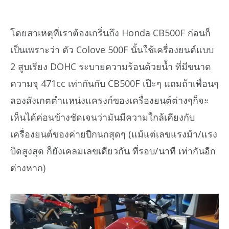
โดยสาเหตุที่เราต้องเกริ่นถึง Honda CB500F ก่อนก็
เป็นเพราะว่า ตัว Colove 500F นั้นใช้เครื่องยนต์แบบ
2 สูบเรียง DOHC ระบายความร้อนด้วยน้ำ ที่มีขนาด
ความจุ 471cc เท่ากันกับ CB500F เป๊ะๆ แถมถ้าเพื่อนๆ
ลองสังเกตตำแหน่งแครงก์ของเครื่องยนต์ต่างๆก็จะ
เห็นได้ค่อนข้างชัดเจนว่ามันมีความใกล้เคียงกับ
เครื่องยนต์ของค่ายปีกนกสุดๆ (แม้แต่เลขแรงม้า/แรง
บิดสูงสุด ก็ยังเคลมเลขเดียวกัน ที่รอบ/นาที เท่ากันอีก
ต่างหาก)