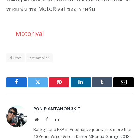
ทางแฟนเพจ MotoRival ของเราครับ
Motorival
ducati
scrambler
Facebook
Twitter
Pinterest
LinkedIn
Tumblr
Email
PON PIANTANONGKIT
Website
Facebook
LinkedIn
Background EXP in Automotive journalists more than
10 Years Writer & Test Driver @Pantip Garage 2018-