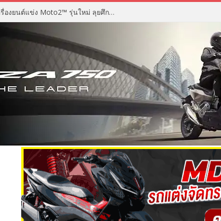
ไทรอัมพ์ มอเตอร์ไซเคิลส์ เปิดตัวเครื่องยนต์แข่ง Moto2™ รุ่นใหม่ ลุยศึกฤดูกาล 2027