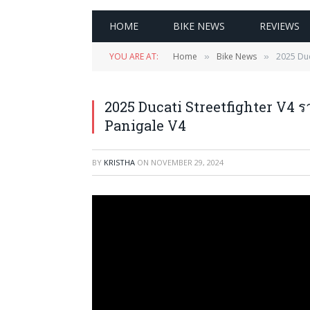
HOME
BIKE NEWS
REVIEWS
YOU ARE AT:
Home
Bike News
2025 Duc
»
»
2025 Ducati Streetfighter V4 ราค
Panigale V4
BY
KRISTHA
ON
NOVEMBER 29, 2024