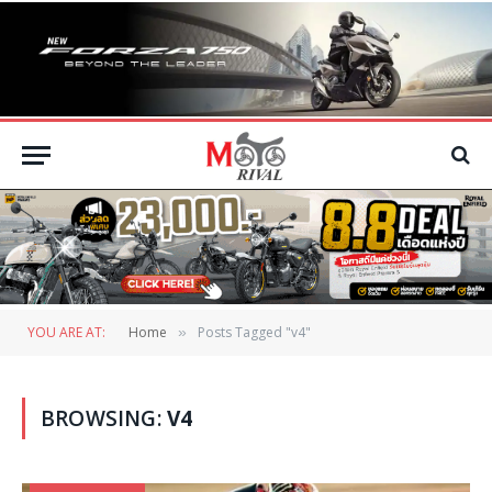
YOU ARE AT:
Home
Posts Tagged "v4"
»
BROWSING:
V4