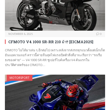
NOVEMBER 6, 2025
0
CFMOTO V4 1000 SR-RR 210 ม้า!! [EICMA2025]
CFMOTO ไม่ได้มาเล่น ๆ อีกต่อไป เพราะหลังจากส่งรถทุกแนวตั้งแต่เน็กเก็ต
ยันแอดเวนเจอร์ คราวนี้ค่ายจีนสุดไฟแรงเปิดตัวสิ่งที่อาจะเรียกว่า “รถเรือ
ธงของค่าย” — V4 1000 SR-RR ซูเปอร์ไบค์เครื่อง V4 คันแรกใน
ประวัติศาสตร์ของ CFMOTO…
MOTORSPORT