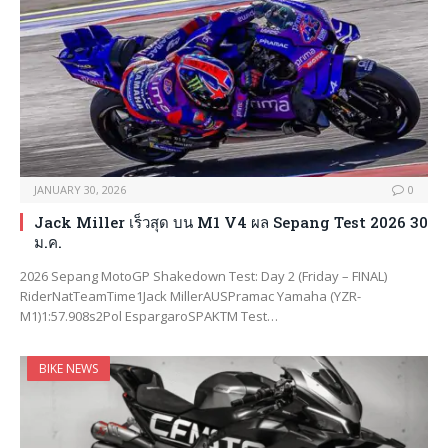
JANUARY 30, 2026
0
Jack Miller เร็วสุด บน M1 V4 ผล Sepang Test 2026 30
ม.ค.
2026 Sepang MotoGP Shakedown Test: Day 2 (Friday – FINAL)
RiderNatTeamTime1Jack MillerAUSPramac Yamaha (YZR-
M1)1:57.908s2Pol EspargaroSPAKTM Test…
BIKE NEWS