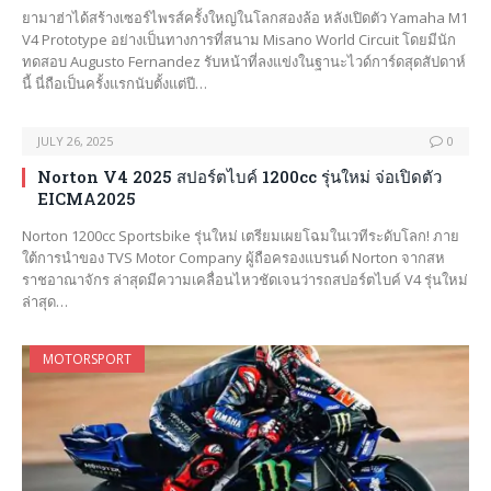
ยามาฮ่าได้สร้างเซอร์ไพรส์ครั้งใหญ่ในโลกสองล้อ หลังเปิดตัว Yamaha M1
V4 Prototype อย่างเป็นทางการที่สนาม Misano World Circuit โดยมีนัก
ทดสอบ Augusto Fernandez รับหน้าที่ลงแข่งในฐานะไวด์การ์ดสุดสัปดาห์
นี้ นี่ถือเป็นครั้งแรกนับตั้งแต่ปี…
JULY 26, 2025
0
Norton V4 2025 สปอร์ตไบค์ 1200cc รุ่นใหม่ จ่อเปิดตัว
EICMA2025
Norton 1200cc Sportsbike รุ่นใหม่ เตรียมเผยโฉมในเวทีระดับโลก! ภาย
ใต้การนำของ TVS Motor Company ผู้ถือครองแบรนด์ Norton จากสห
ราชอาณาจักร ล่าสุดมีความเคลื่อนไหวชัดเจนว่ารถสปอร์ตไบค์ V4 รุ่นใหม่
ล่าสุด…
MOTORSPORT