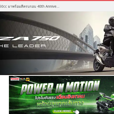
2027 Suzuki GSX-R750 สปอร์ต 750cc มาพร้อมสีครบรอบ 40th Anniversary