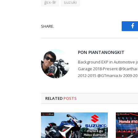
gsx-8r
suzuki
SHARE.
Fa
PON PIANTANONGKIT
Background EXP in Automotive jo
Garage 2018-Present @9carthai
2012-2015 @GTmania.tv 2009-20
RELATED
POSTS