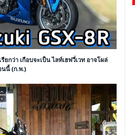
ียกว่า เกือบจะเป็น ไลท์เฮฟวี่เวท อาจโผล่
นี้ (ก.พ.)