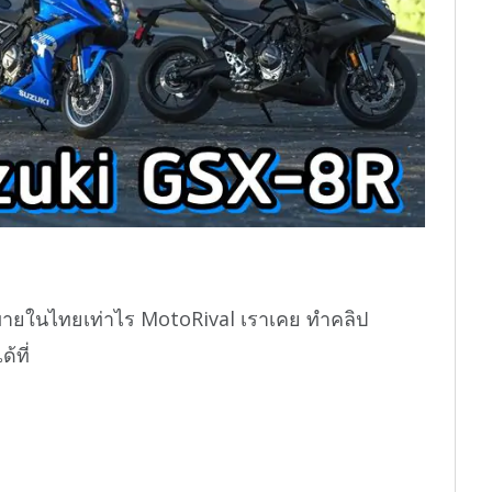
ายในไทยเท่าไร MotoRival เราเคย ทำคลิป
้ที่