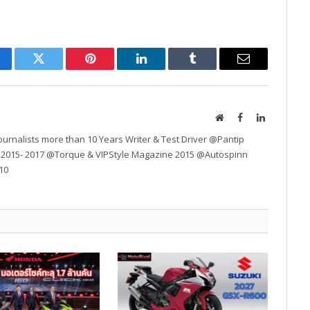
cebook
Twitter
Pinterest
LinkedIn
Tumblr
Email
Website
Facebook
LinkedIn
urnalists more than 10 Years Writer & Test Driver @Pantip
 2015- 2017 @Torque & VIPStyle Magazine 2015 @Autospinn
10