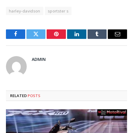
harley-davidson
sportster s
Facebook
Twitter
Pinterest
LinkedIn
Tumblr
Email
ADMIN
RELATED
POSTS