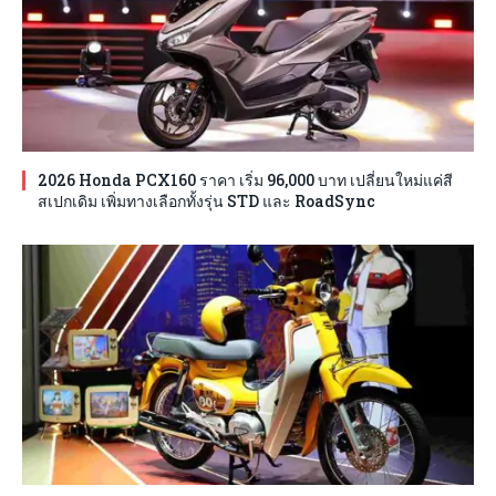
2026 Honda PCX160 ราคา เริ่ม 96,000 บาท เปลี่ยนใหม่แค่สี
สเปกเดิม เพิ่มทางเลือกทั้งรุ่น STD และ RoadSync