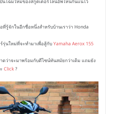
ป็นโฉมใหม่ของสกูตเตอร์ไลน์อัพไหนกันแน่ไว้
ี่รู้จักในอีกชื่อหนึ่งสำหรับบ้านเราว่า Honda
ุ่นใหม่ที่จะทำมาเพื่อสู้กับ
Yamaha Aerox 155
คาดว่าจะมาพร้อมกับดีไซน์ทันสมัยกว่าเดิม แถมยัง
ละ
Click
?