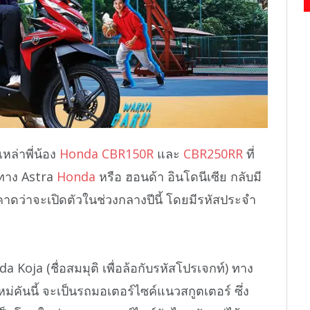
หล่าพี่น้อง
Honda CBR150R
และ
CBR250RR
ที่
องทาง Astra
Honda
หรือ ฮอนด้า อินโดนีเซีย กลับมี
่คาดว่าจะเปิดตัวในช่วงกลางปีนี้ โดยมีรหัสประจำ
 Koja (ชื่อสมมุติ เพื่อล้อกับรหัสโปรเจกท์) ทาง
งใหม่คันนี้ จะเป็นรถมอเตอร์ไซค์แนวสกูตเตอร์ ซึ่ง