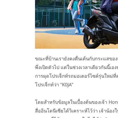
ขณะที่บ้านเรายังคงตื่นเต้นกับกระแสของเ
พึ่งเปิดตัวไป แต่ในช่วงเวลาเดียวกันนี้เ
การผุดโปรเจ็กท์รถมอเตอร์ไซค์รุ่นใหม่ที
โปรเจ็กท์ว่า “K0JA”
โดยสำหรับข้อมูลในเบื้องต้นของเจ้า Honda
สื่ออินโดนีเซียได้วิเคราะห์ไว้ว่า เจ้าน้อ