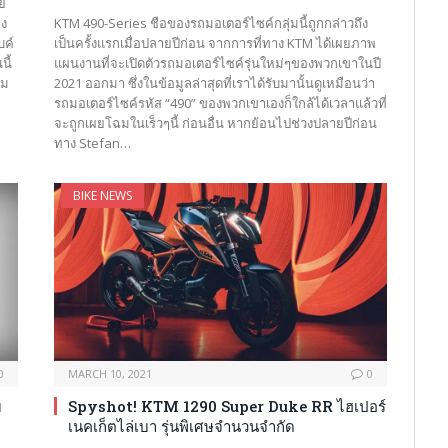
ย
าง
KTM 490-Series ชือของรถมอเตอร์ไซค์กลุ่มนี้ถูกกล่าวถึง
บค์
เป็นครั้งแรกเมื่อปลายปีก่อน จากการที่ทาง KTM ได้เผยภาพ
นี้
แผนงานที่จะเปิดตัวรถมอเตอร์ไซค์รุ่นใหม่ๆของพวกเขาในปี
่ม
2021 ออกมา ซึ่งในข้อมูลล่าสุดที่เราได้รับมานั้นดูเหมือนว่า
รถมอเตอร์ไซค์รหัส “490” ของพวกเขาเองก็ใกล้ได้เวลาแล้วที่
จะถูกเผยโฉมในเร็วๆนี้ ก่อนอื่น หากย้อนไปช่วงปลายปีก่อน
ทาง Stefan…
BIKE NEWS
0
MARCH 10, 2021
0
บ
Spyshot! KTM 1290 Super Duke RR ไฮเปอร์
เนคเก็ตไล่เบา รุ่นพิเศษจำนวนจำกัด