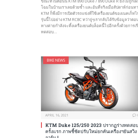
ขณะที่ในตอนนี้ KTM 890 Duke / 890 Duke R ยังไม่ถูกเผ
โฉมในบ้านเราเลยด้วยซ้ำ และอันที่จริงเมื่อสัปดาห์ก่อนท
KTM ก็พึ่งมีการเปิดตัวรถแข่งที่ใช้เครื่องยนต์ของเนคเก็ทไ
รุ่นนี้ไปอย่าง KTM RC8C ทว่าจู่ๆเรากลับได้รับข้อมูลว่าตอน
ทางค่ายกำลังจะทิ้งเครื่องยนต์บล็อคนี้ไปอีกครั้งด้วยการเริ
ทดสอบ…
BIKE NEWS
APRIL 16, 2021
KTM Duke 125/250 2023 ปรากฏร่างทดสอ
ครั้งแรก ภาพชี้ชัดปรับใหม่ยกคันเครื่องฯยันสวิง
อาร์ม !