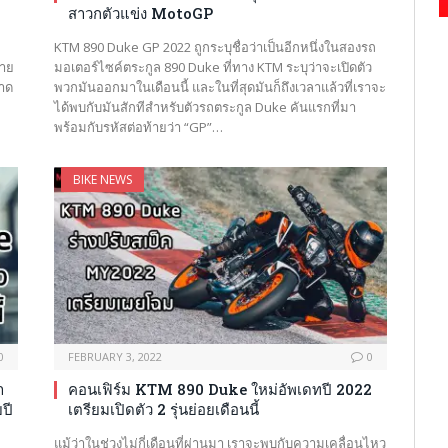
สาวกตัวแข่ง MotoGP
KTM 890 Duke GP 2022 ถูกระบุชื่อว่าเป็นอีกหนึ่งในสองรถ
่าย
มอเตอร์ไซค์ตระกูล 890 Duke ที่ทาง KTM ระบุว่าจะเปิดตัว
ลาด
พวกมันออกมาในเดือนนี้ และในที่สุดมันก็ถึงเวลาแล้วที่เราจะ
ได้พบกับมันสักทีสำหรับตัวรถตระกูล Duke คันแรกที่มา
พร้อมกับรหัสต่อท้ายว่า “GP”…
BIKE NEWS
0
FEBRUARY 3, 2022
0
า
คอนเฟิร์ม KTM 890 Duke ใหม่อัพเดทปี 2022
ปี
เตรียมเปิดตัว 2 รุ่นย่อยเดือนนี้
แม้ว่าในช่วงไม่กี่เดือนที่ผ่านมา เราจะพบกับความเคลื่อนไหว