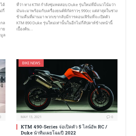
ได้
ที่ว่า ทาง KTM กำลังซุ่มทดสอบ Duke รุ่นใหม่ที่มีแนวโน้มว่า
กี่
มันจะมาพร้อมกับเครื่องยนต์พิกัดราวๆ 990cc แต่ล่าสุดในช่วง
ข้ามคืนที่ผ่านมา พวกเขากลับมีการคอนเฟิร์มที่จะเปิดตัว
ไกล
KTM 890 Duke รุ่นใหม่เท่านั้นในอีกไม่กี่สัปดาห์ข้างหน้านี้
ขาย
เบื้องต้น…
อมูล
BIKE NEWS
0
MAY 13, 2021
0
!
KTM 490-Series จ่อเปิดตัว 5 ไลน์อัพ RC /
Duke นำทีมเผยโฉมปี 2022