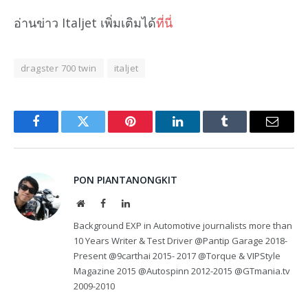
อ่านข่าว Italjet เพิ่มเติมได้
ที่นี่
dragster 700 twin
italjet
Facebook
Twitter
Pinterest
LinkedIn
Tumblr
Email
PON PIANTANONGKIT
Website
Facebook
LinkedIn
Background EXP in Automotive journalists more than
10 Years Writer & Test Driver @Pantip Garage 2018-
Present @9carthai 2015- 2017 @Torque & VIPStyle
Magazine 2015 @Autospinn 2012-2015 @GTmania.tv
2009-2010