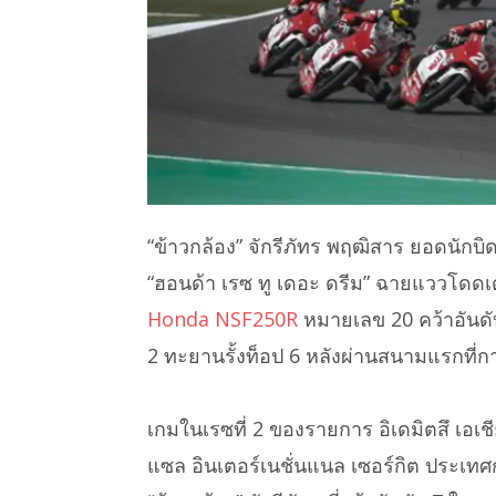
“ข้าวกล้อง” จักรีภัทร พฤฒิสาร ยอดนัก
“ฮอนด้า เรซ ทู เดอะ ดรีม” ฉายแววโดดเ
Honda NSF250R
หมายเลข 20 คว้าอันดับ 
2 ทะยานรั้งท็อป 6 หลังผ่านสนามแรกที่กาต
เกมในเรซที่ 2 ของรายการ อิเดมิตสึ เอเช
แซล อินเตอร์เนชั่นแนล เซอร์กิต ประเทศกา