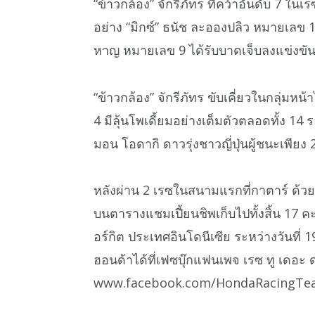
“ข้าวกล้อง” จักรีภัทร ที่คว้าอันดับ 7 ใ
อย่าง “มิกซ์” ธนัช ละอองปลิว หมายเลข 11
หาญ หมายเลข 9 ได้รับบาดเจ็บลงแข่งขัน
“ข้าวกล้อง” จักรีภัทร ขับเคี่ยวในกลุ่มหน้า
4 มีลุ้นโพเดี้ยมอย่างเต็มตัวตลอดทั้ง 
มอน โอดากิ ดาวรุ่งชาวญี่ปุ่นผู้ชนะเพียง 
หลังผ่าน 2 เรซในสนามแรกที่กาตาร์ ด้วยฟอ
บนตารางแชมเปี้ยนชิพเก็บไปทั้งสิ้น 17 
อร์กิต ประเทศอินโดนีเซีย ระหว่างวันที่
ฮอนด้าได้ที่เฟซบุ๊กแฟนเพจ เรซ ทู เดอะ ด
www.facebook.com/HondaRacingT