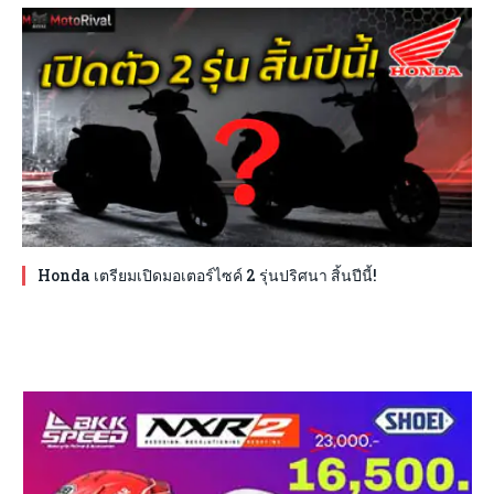
Honda เตรียมเปิดมอเตอร์ไซค์ 2 รุ่นปริศนา สิ้นปีนี้!