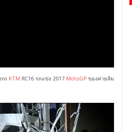
อบรถ
KTM
RC16 รถแข่ง 2017
MotoGP
ของค่ายส้ม