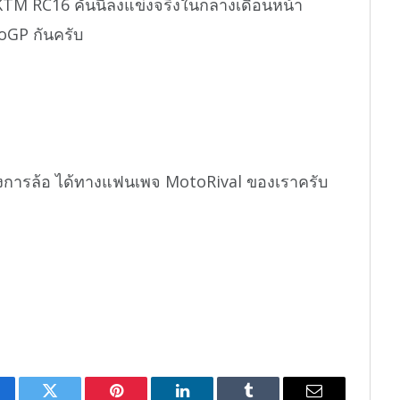
 KTM RC16 คันนี้ลงแข่งจริงในกลางเดือนหน้า
oGP กันครับ
งการล้อ ได้ทางแฟนเพจ MotoRival ของเราครับ