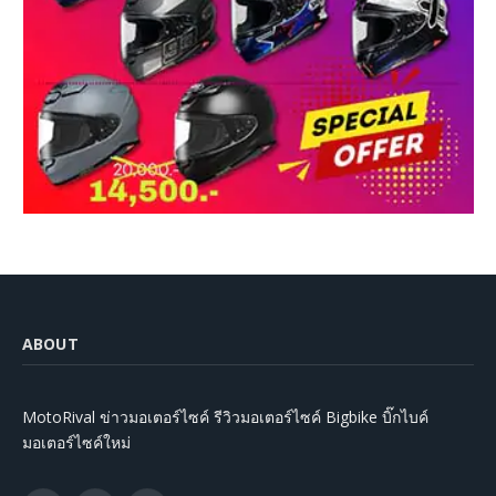
ABOUT
MotoRival ข่าวมอเตอร์ไซค์ รีวิวมอเตอร์ไซค์ Bigbike บิ๊กไบค์
มอเตอร์ไซค์ใหม่