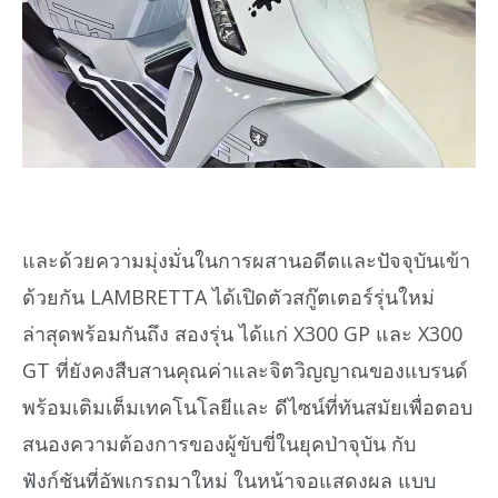
และด้วยความมุ่งมั่นในการผสานอดีตและปัจจุบันเข้า
ด้วยกัน LAMBRETTA ได้เปิดตัวสกู๊ตเตอร์รุ่นใหม่
ล่าสุดพร้อมกันถึง สองรุ่น ได้แก่ X300 GP และ X300
GT ที่ยังคงสืบสานคุณค่าและจิตวิญญาณของแบรนด์
พร้อมเติมเต็มเทคโนโลยีและ ดีไซน์ที่ทันสมัยเพื่อตอบ
สนองความต้องการของผู้ขับขี่ในยุคป่าจุบัน กับ
ฟังก์ชันที่อัพเกรถมาใหม่ ในหน้าจอแสดงผล แบบ