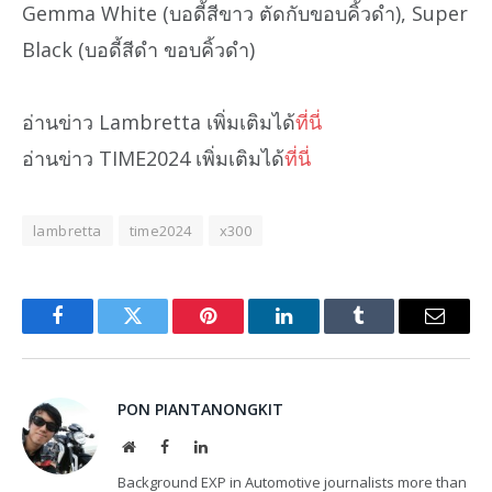
Gemma White (บอดี้สีขาว ตัดกับขอบคิ้วดำ), Super
Black (บอดี้สีดำ ขอบคิ้วดำ)
อ่านข่าว Lambretta เพิ่มเติมได้
ที่นี่
อ่านข่าว TIME2024 เพิ่มเติมได้
ที่นี่
lambretta
time2024
x300
Facebook
Twitter
Pinterest
LinkedIn
Tumblr
Email
PON PIANTANONGKIT
Website
Facebook
LinkedIn
Background EXP in Automotive journalists more than