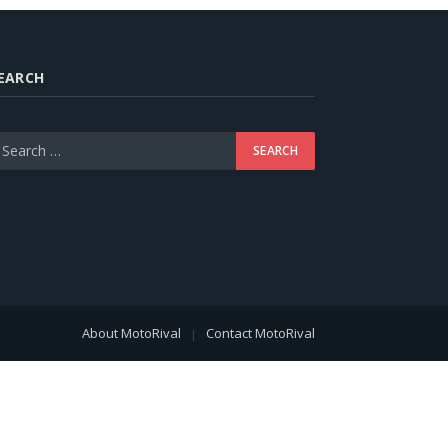
EARCH
About MotoRival
Contact MotoRival