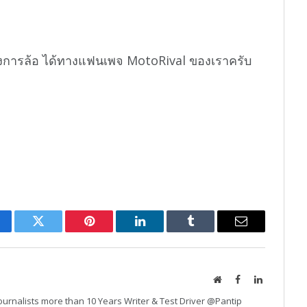
งการล้อ ได้ทางแฟนเพจ MotoRival ของเราครับ
cebook
Twitter
Pinterest
LinkedIn
Tumblr
Email
Website
Facebook
LinkedIn
urnalists more than 10 Years Writer & Test Driver @Pantip