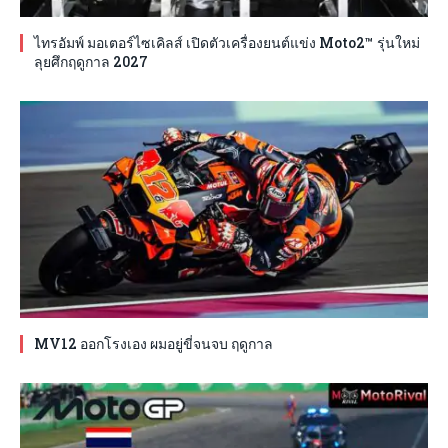
ไทรอัมพ์ มอเตอร์ไซเคิลส์ เปิดตัวเครื่องยนต์แข่ง Moto2™ รุ่นใหม่
ลุยศึกฤดูกาล 2027
MV12 ออกโรงเอง ผมอยู่ขี่จนจบ ฤดูกาล