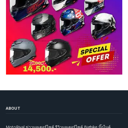
ABOUT
MotoRival ข่าวมอเตอร์ไซค์ รีวิวมอเตอร์ไซค์ Bigbike บิ๊กไบค์