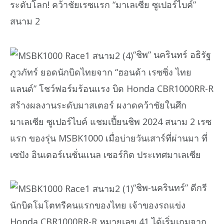
ระดับโลก! คว้าชัยเรซแรก “มาเลเซีย ซูเปอร์ไบค์”
สนาม 2
“ชิพ” นครินทร์ อธิรัฐ
ภูวภัทร์ ยอดนักบิดไทยจาก “ฮอนด้า เรซซิ่ง ไทย
แลนด์” โชว์ฟอร์มร้อนแรง บิด Honda CBR1000RR-R
สร้างผลงานระดับมาสเตอร์ ผงาดคว้าชัยในศึก
มาเลเซีย ซูเปอร์ไบค์ แชมเปี้ยนชิพ 2024 สนาม 2 เรซ
แรก ของรุ่น MSBK1000 เมื่อบ่ายวันเสาร์ที่ผ่านมา ที่
เซปัง อินเตอร์เนชั่นแนล เซอร์กิต ประเทศมาเลเซีย
“ชิพ-นครินทร์” ดีกรี
นักบิดโมโตทรีคนแรกของไทย เจ้าของรถแข่ง
Honda CBR1000RR-R หมายเลข 41 ได้เริ่มเกมจาก