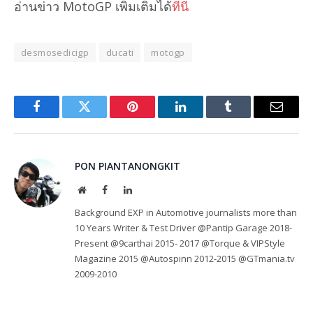
อ่านข่าว MotoGP เพิ่มเติมได้
ที่นี่
desmosedicigp
ducati
motogp
Facebook
Twitter
Pinterest
LinkedIn
Tumblr
Email
PON PIANTANONGKIT
Website
Facebook
LinkedIn
Background EXP in Automotive journalists more than
10 Years Writer & Test Driver @Pantip Garage 2018-
Present @9carthai 2015- 2017 @Torque & VIPStyle
Magazine 2015 @Autospinn 2012-2015 @GTmania.tv
2009-2010