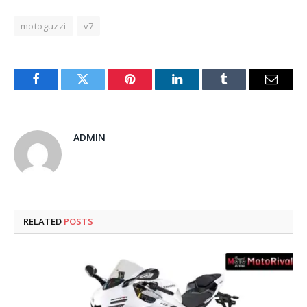
motoguzzi
v7
Facebook
Twitter
Pinterest
LinkedIn
Tumblr
Email
ADMIN
RELATED
POSTS