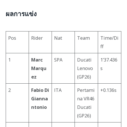
ผลการแข่ง
Pos
Rider
Nat
Team
Time/Di
ff
1
Marc
SPA
Ducati
1’37.436
Marqu
Lenovo
s
ez
(GP26)
2
Fabio Di
ITA
Pertami
+0.136s
Gianna
na VR46
ntonio
Ducati
(GP26)