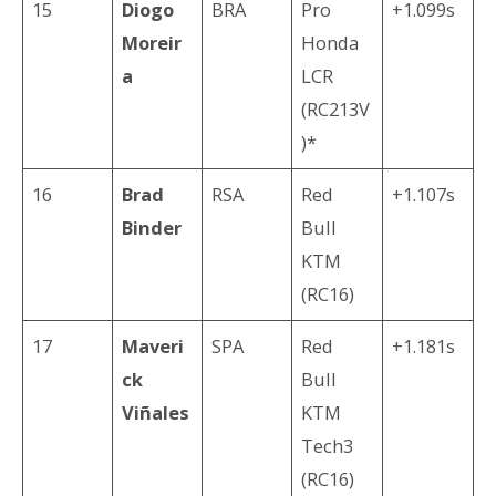
15
Diogo
BRA
Pro
+1.099s
Moreir
Honda
a
LCR
(RC213V
)*
16
Brad
RSA
Red
+1.107s
Binder
Bull
KTM
(RC16)
17
Maveri
SPA
Red
+1.181s
ck
Bull
Viñales
KTM
Tech3
(RC16)