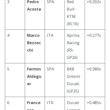
3
Pedro
SPA
Red
+0.202s
Acosta
Bull
KTM
(RC16)
4
Marco
ITA
Aprilia
+0.277s
Bezzec
Racing
chi
(RS-
GP26)
5
Fermin
SPA
BK8
+0.380s
Aldegu
Gresini
er
Ducati
(GP25)
6
France
ITA
Ducati
+0.485s
sco
Lenovo