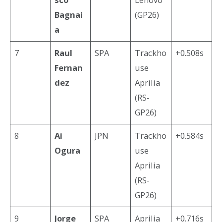
Bagnai
(GP26)
a
7
Raul
SPA
Trackho
+0.508s
Fernan
use
dez
Aprilia
(RS-
GP26)
8
Ai
JPN
Trackho
+0.584s
Ogura
use
Aprilia
(RS-
GP26)
9
Jorge
SPA
Aprilia
+0.716s