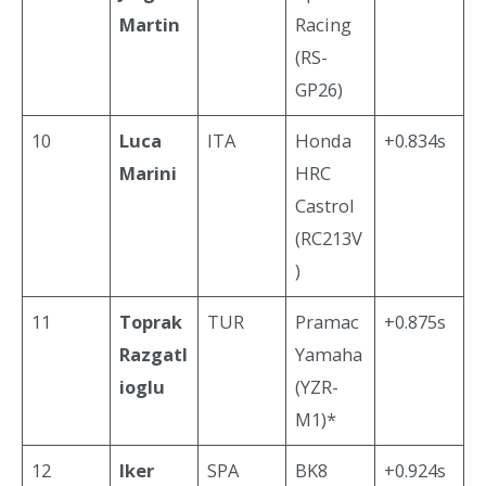
Martin
Racing
(RS-
GP26)
10
Luca
ITA
Honda
+0.834s
Marini
HRC
Castrol
(RC213V
)
11
Toprak
TUR
Pramac
+0.875s
Razgatl
Yamaha
ioglu
(YZR-
M1)*
12
Iker
SPA
BK8
+0.924s