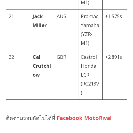
M1)
21
Jack
AUS
Pramac
+1.575s
Miller
Yamaha
(YZR-
M1)
22
Cal
GBR
Castrol
+2.891s
Crutchl
Honda
ow
LCR
(RC213V
)
ติดตามรอบถัดไปได้ที่
Facebook MotoRival