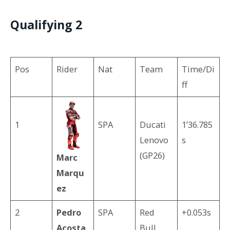
Qualifying 2
Pos
Rider
Nat
Team
Time/Di
ff
1
SPA
Ducati
1’36.785
Lenovo
s
(GP26)
Marc
Marqu
ez
2
Pedro
SPA
Red
+0.053s
Acosta
Bull