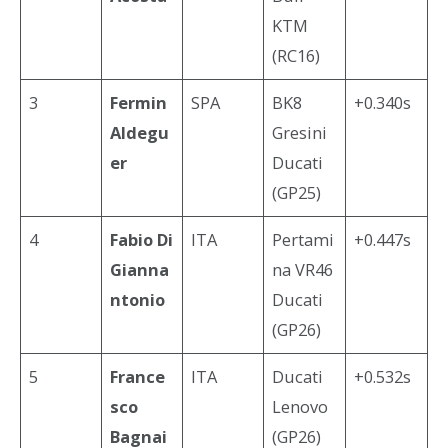
KTM
(RC16)
3
Fermin
SPA
BK8
+0.340s
Aldegu
Gresini
er
Ducati
(GP25)
4
Fabio Di
ITA
Pertami
+0.447s
Gianna
na VR46
ntonio
Ducati
(GP26)
5
France
ITA
Ducati
+0.532s
sco
Lenovo
Bagnai
(GP26)