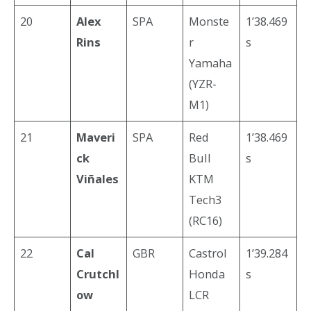
20
Alex
SPA
Monste
1’38.469
Rins
r
s
Yamaha
(YZR-
M1)
21
Maveri
SPA
Red
1’38.469
ck
Bull
s
Viñales
KTM
Tech3
(RC16)
22
Cal
GBR
Castrol
1’39.284
Crutchl
Honda
s
ow
LCR