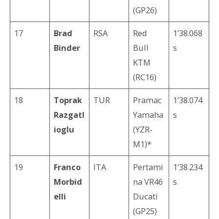
(GP26)
17
Brad
RSA
Red
1’38.068
Binder
Bull
s
KTM
(RC16)
18
Toprak
TUR
Pramac
1’38.074
Razgatl
Yamaha
s
ioglu
(YZR-
M1)*
19
Franco
ITA
Pertami
1’38.234
Morbid
na VR46
s
elli
Ducati
(GP25)