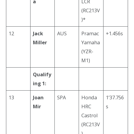
a
LCR
(RC213V
)*
12
Jack
AUS
Pramac
+1.456s
Miller
Yamaha
(YZR-
M1)
Qualify
ing 1:
13
Joan
SPA
Honda
1’37.756
Mir
HRC
s
Castrol
(RC213V
)