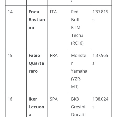
14
Enea
ITA
Red
1’37.815
Bastian
Bull
s
ini
KTM
Tech3
(RC16)
15
Fabio
FRA
Monste
1’37.965
Quarta
r
s
raro
Yamaha
(YZR-
M1)
16
Iker
SPA
BK8
1’38.024
Lecuon
Gresini
s
a
Ducati