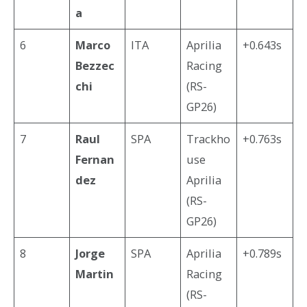
a
6
Marco
ITA
Aprilia
+0.643s
Bezzec
Racing
chi
(RS-
GP26)
7
Raul
SPA
Trackho
+0.763s
Fernan
use
dez
Aprilia
(RS-
GP26)
8
Jorge
SPA
Aprilia
+0.789s
Martin
Racing
(RS-