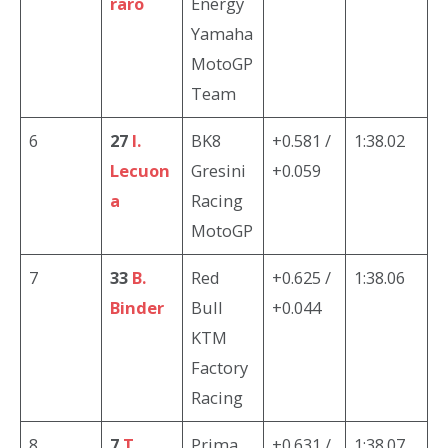
raro
Energy
Yamaha
MotoGP
Team
6
27
I.
BK8
+0.581 /
1:38.02
Lecuon
Gresini
+0.059
a
Racing
MotoGP
7
33
B.
Red
+0.625 /
1:38.06
Binder
Bull
+0.044
KTM
Factory
Racing
8
7
T.
Prima
+0.631 /
1:38.07