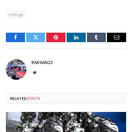
motogp
Facebook
Twitter
Pinterest
LinkedIn
Tumblr
Email
RAKSAN23
Website
RELATED
POSTS