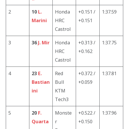
2
10
L.
Honda
+0.151 /
1:37.59
Marini
HRC
+0.151
Castrol
3
36
J. Mir
Honda
+0.313 /
1:37.75
HRC
+0.162
Castrol
4
23
E.
Red
+0.372 /
1:37.81
Bastian
Bull
+0.059
ini
KTM
Tech3
5
20
F.
Monste
+0.522 /
1:37.96
Quarta
r
+0.150