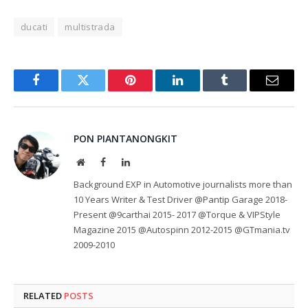
ducati
multistrada
Facebook
Twitter
Pinterest
LinkedIn
Tumblr
Email
PON PIANTANONGKIT
Website
Facebook
LinkedIn
Background EXP in Automotive journalists more than
10 Years Writer & Test Driver @Pantip Garage 2018-
Present @9carthai 2015- 2017 @Torque & VIPStyle
Magazine 2015 @Autospinn 2012-2015 @GTmania.tv
2009-2010
RELATED
POSTS