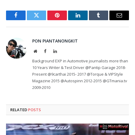
Facebook
Twitter
Pinterest
LinkedIn
Tumblr
Email
PON PIANTANONGKIT
Website
Facebook
LinkedIn
Background EXP in Automotive journalists more than
10 Years Writer & Test Driver @Pantip Garage 2018-
Present @9carthai 2015- 2017 @Torque & VIPStyle
Magazine 2015 @Autospinn 2012-2015 @GTmania.tv
2009-2010
RELATED
POSTS