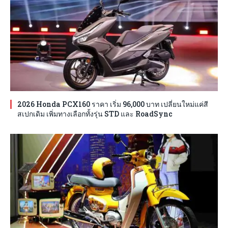
2026 Honda PCX160 ราคา เริ่ม 96,000 บาท เปลี่ยนใหม่แค่สี
สเปกเดิม เพิ่มทางเลือกทั้งรุ่น STD และ RoadSync