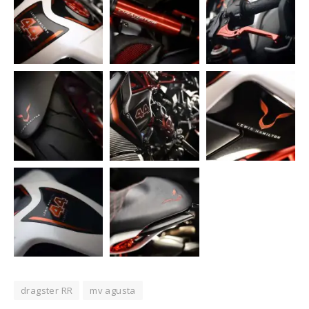
dragster RR
mv agusta