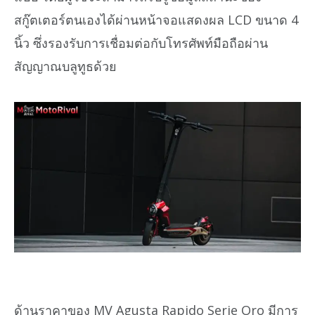
สกู๊ตเตอร์ตนเองได้ผ่านหน้าจอแสดงผล LCD ขนาด 4
นิ้ว ซึ่งรองรับการเชื่อมต่อกับโทรศัพท์มือถือผ่าน
สัญญาณบลูทูธด้วย
ด้านราคาของ MV Agusta Rapido Serie Oro มีการ