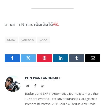
อ่านข่าว Nmax เพิ่มเติมได้
ที่นี่
NMax
yamaha
yecvt
Facebook
Twitter
Pinterest
LinkedIn
Tumblr
Email
PON PIANTANONGKIT
Website
Facebook
LinkedIn
Background EXP in Automotive journalists more than
10 Years Writer & Test Driver @Pantip Garage 2018-
Present @9carthai 2015- 2017 @Torque & VIPStyle