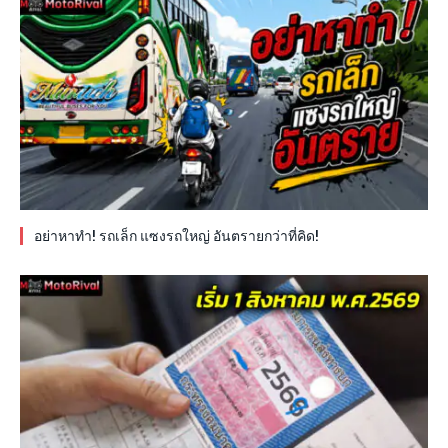
อย่าหาทำ! รถเล็ก แซงรถใหญ่ อันตรายกว่าที่คิด!