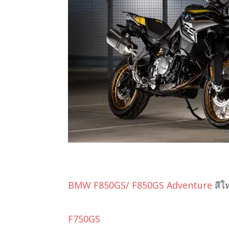
BMW F850GS/ F850GS Adventure
สีให
F750GS