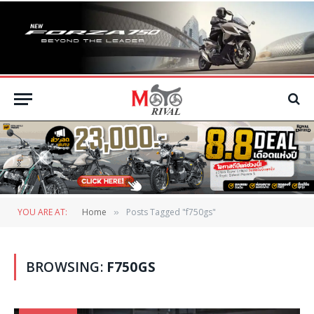
YOU ARE AT:
Home
Posts Tagged "f750gs"
»
BROWSING:
F750GS