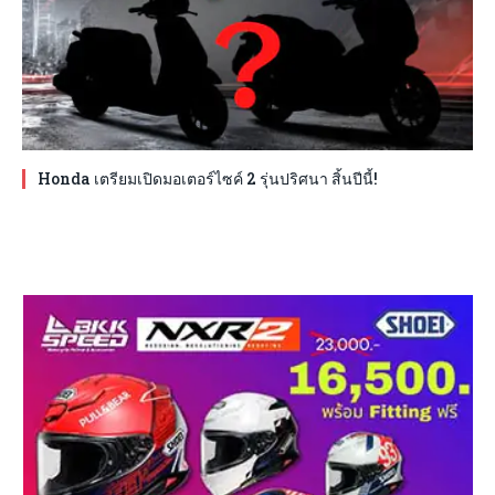
Honda เตรียมเปิดมอเตอร์ไซค์ 2 รุ่นปริศนา สิ้นปีนี้!