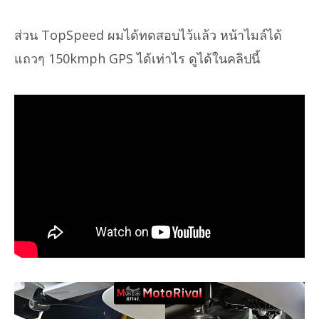
ส่วน TopSpeed ผมได้ทดสอบไว้แล้ว หน้าไมล์ได้
แถวๆ 150kmph GPS ได้เท่าไร ดูได้ในคลิปนี้