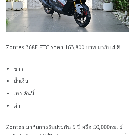
Zontes 368E ETC ราคา 163,800 บาท มากับ 4 สี
ขาว
น้ำเงิน
เทา คันนี้
ดำ
Zontes มากับการรับประกัน 5 ปี หรือ 50,000กม. ผู้