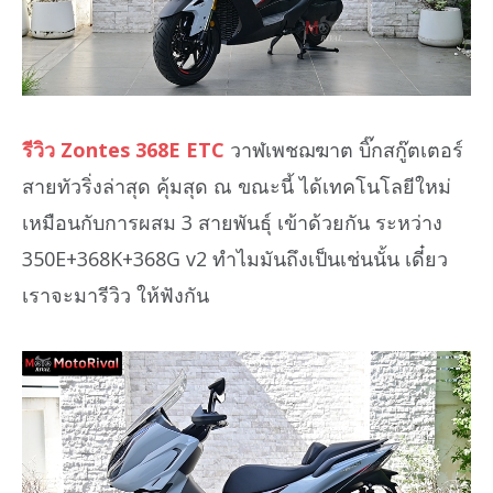
รีวิว Zontes 368E ETC
วาฬเพชฌฆาต บิ๊กสกู๊ตเตอร์
สายทัวริ่งล่าสุด คุ้มสุด ณ ขณะนี้ ได้เทคโนโลยีใหม่
เหมือนกับการผสม 3 สายพันธุ์ เข้าด้วยกัน ระหว่าง
350E+368K+368G v2 ทำไมมันถึงเป็นเช่นนั้น เดี๋ยว
เราจะมารีวิว ให้ฟังกัน