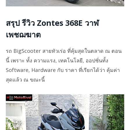
สรุป รีวิว Zontes 368E วาฬ
เพชฌฆาต
รถ BigScooter สายทัวเร่อ ที่คุ้มสุดในตลาด ณ ตอน
นี้ เพราะ ทั้ง ความแรง, เทคโนโลยี, ออปชั่นทั้ง
Software, Hardware กับ ราคา ที่เรียกได้ว่า คุ้มค่า
สุดแล้ว ณ ขณะนี้