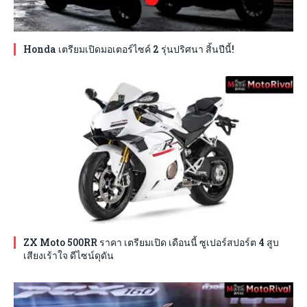
Honda เตรียมเปิดมอเตอร์ไซค์ 2 รุ่นปริศนา สิ้นปีนี้!
ZX Moto 500RR ราคา เตรียมเปิด เดือนนี้ ซูเปอร์สปอร์ต 4 สูบ
เสียงเร้าใจ ดีไซน์ดุดัน