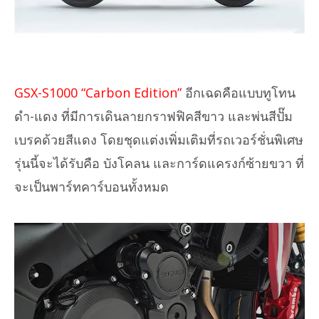
GSX-S1000 “Carbon Edition”
อีกเฉดคือแบบทูโทน
ดำ-แดง ที่มีการเดินลายกราฟฟิคสีขาว และพ่นสีปั๊ม
เบรคด้วยสีแดง โดยชุดแต่งเพิ่มเติมที่รถเวอร์ชั่นพิเศษ
รุ่นนี้จะได้รับคือ บังโคลน และการ์ดแครงก์ซ้ายขวา ที่
จะเป็นพาร์ทคาร์บอนทั้งหมด