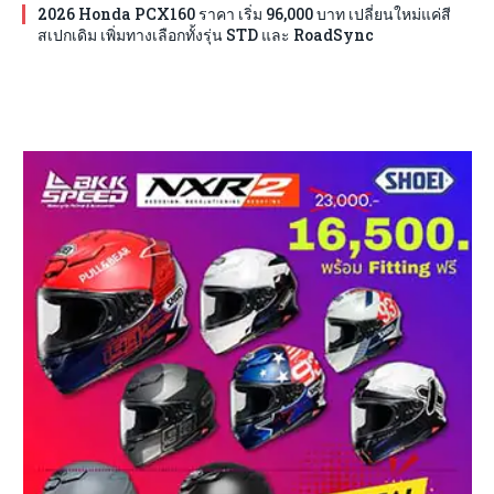
2026 Honda PCX160 ราคา เริ่ม 96,000 บาท เปลี่ยนใหม่แค่สี
สเปกเดิม เพิ่มทางเลือกทั้งรุ่น STD และ RoadSync