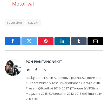
Motorival
recursion
suzuki
Facebook
Twitter
Pinterest
LinkedIn
Tumblr
Email
PON PIANTANONGKIT
Website
Facebook
LinkedIn
Background EXP in Automotive journalists more than
10 Years Writer & Test Driver @Pantip Garage 2018-
Present @9carthai 2015- 2017 @Torque & VIPStyle
Magazine 2015 @Autospinn 2012-2015 @GTmania.tv
2009-2010