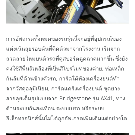
การอัพเกรดทั้งหมดของรถรุ่นนี้จะอยู่ที่อุปกรณ์ของ
แต่งเน้นลุยรอบคันที่ติดตัวมาจากโรงงาน เริ่มจาก
ลวดลายใหม่บนตัวรถที่ดูสปอร์ตฉูดฉาดมากขึ้น ซึ่งยัง
คงใช้สีพื้นสีเหลืองที่เป็นสีโปรโมทของค่าย, ท่อเหล็ก
กันล้มที่ด้านข้างตัวรถ, การ์ดใต้ท้องเครื่องยนต์ทำ
จากวัสดุอลูมีเนียม, การ์ดแคร้งเครื่องยนต์ ชุดยาง
สายลุยเต็มรูปแบบจาก Bridgestone รุ่น AX41, ทาง
ด้านระบบกันสะเทือน ระบบเบรก หรือระบบ
อิเล็กทรอนิกส์นั้นไม่ได้ถูกอัพเกรดเพิ่มเติมแต่อย่างใด