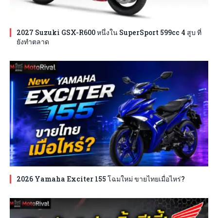
2027 Suzuki GSX-R600 หนึ่งใน SuperSport 599cc 4 สูบ ที่
ยังทำตลาด
2026 Yamaha Exciter 155 โฉมใหม่ ขายไทยเมื่อไหร่?