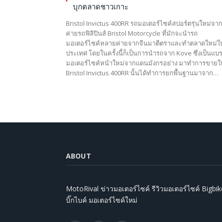
บุกตลาดชาวเกาะ
Bristol Invictus 400RR รถมอเตอร์ไซค์สปอร์ตรุ่นใหม่จา
ค่ายรถฟิลิปินส์ Bristol Motorcycle ที่มักจะนำรถ
มอเตอร์ไซค์หลายค่ายจากจีนมาตีตราและทำตลาดใหม่ใ
ประเทศ โดยในครั้งนี้ก็เป็นการนำรถจาก Kove ซึ่งเป็นแบ
มอเตอร์ไซค์หน้าใหม่จากแดนมังกรอย่าง มาทำการขายใ
Bristol Invictus 400RR นั้นได้ทำการยกพื้นฐานมาจาก…
ABOUT
MotoRival ข่าวมอเตอร์ไซค์ รีวิวมอเตอร์ไซค์ Bigbik
บิ๊กไบค์ มอเตอร์ไซค์ใหม่