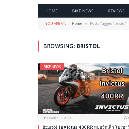
HOME
BIKE NEWS
REVIEWS
YOU ARE AT:
Home
Posts Tagged "bristol"
»
BROWSING:
BRISTOL
BIKE NEWS
FEBRUARY 10, 2023
Bristol Invictus 400RR สปอร์ตเล็ก โปรอาร