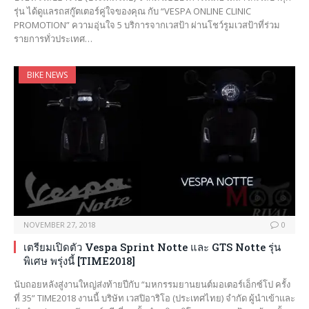
รุ่น ได้ดูแลรถสกู๊ตเตอร์คู่ใจของคุณ กับ “VESPA ONLINE CLINIC
PROMOTION” ความอุ่นใจ 5 บริการจากเวสป้า ผ่านโชว์รูมเวสป้าที่ร่วม
รายการทั่วประเทศ…
BIKE NEWS
NOVEMBER 27, 2018
0
เตรียมเปิดตัว Vespa Sprint Notte และ GTS Notte รุ่น
พิเศษ พรุ่งนี้ [TIME2018]
นับถอยหลังสู่งานใหญ่ส่งท้ายปีกับ “มหกรรมยานยนต์มอเตอร์เอ็กซ์โป ครั้ง
ที่ 35” TIME2018 งานนี้ บริษัท เวสปิอาริโอ (ประเทศไทย) จำกัด ผู้นำเข้าและ