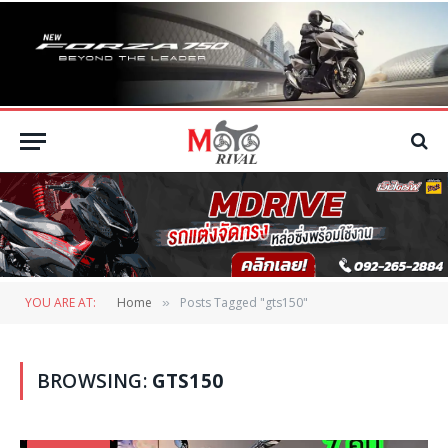
YOU ARE AT:
Home
Posts Tagged "gts150"
»
BROWSING:
GTS150