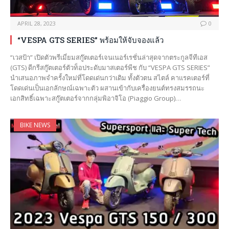
APRIL 28, 2023
0
“VESPA GTS SERIES” พร้อมให้จับจองแล้ว
“เวสป้า” เปิดตัวพรีเมี่ยมสกู๊ตเตอร์เจนเนอร์เรชั่นล่าสุดจากตระกูลจีทีเอส
(GTS) ดีกรีสกู๊ตเตอร์ตัวท็อประดับมาสเตอร์พีช กับ “VESPA GTS SERIES”
นำเสนอภาพจำครั้งใหม่ที่โดดเด่นกว่าเดิม ทั้งตัวตน สไตล์ คาแรคเตอร์ที่
โดดเด่นเป็นเอกลักษณ์เฉพาะตัว ผสานเข้ากับเครื่องยนต์ทรงสมรรถนะ
เอกสิทธิ์เฉพาะสกู๊ตเตอร์จากกลุ่มพิอาจิโอ (Piaggio Group)…
BIKE NEWS