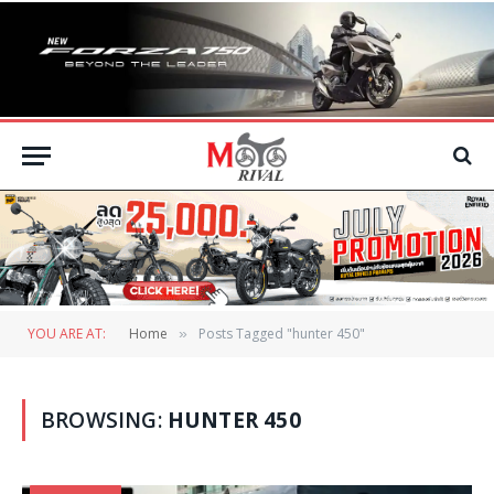
YOU ARE AT:
Home
Posts Tagged "hunter 450"
»
BROWSING:
HUNTER 450