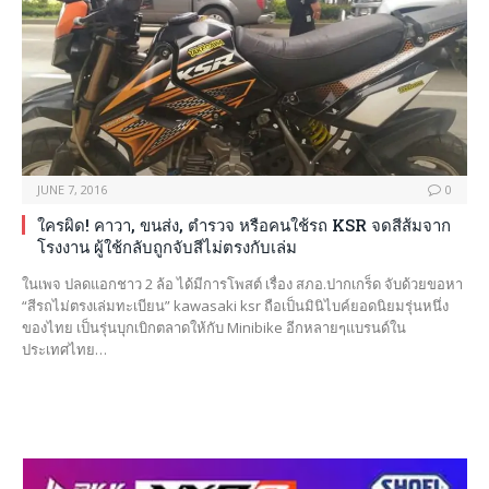
JUNE 7, 2016
0
ใครผิด! คาวา, ขนส่ง, ตำรวจ หรือคนใช้รถ KSR จดสีส้มจาก
โรงงาน ผู้ใช้กลับถูกจับสีไม่ตรงกับเล่ม
ในเพจ ปลดแอกชาว 2 ล้อ ได้มีการโพสต์ เรื่อง สภอ.ปากเกร็ด จับด้วยขอหา
“สีรถไม่ตรงเล่มทะเบียน” kawasaki ksr ถือเป็นมินิไบค์ยอดนิยมรุ่นหนึ่ง
ของไทย เป็นรุ่นบุกเบิกตลาดให้กับ Minibike อีกหลายๆแบรนด์ใน
ประเทศไทย…