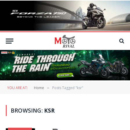
YOU ARE AT:
Home
Posts Tagged "ksr"
»
BROWSING:
KSR