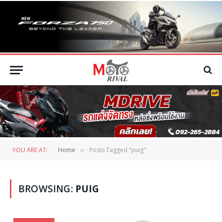
YOU ARE AT:
Home
Posts Tagged "puig"
»
BROWSING:
PUIG