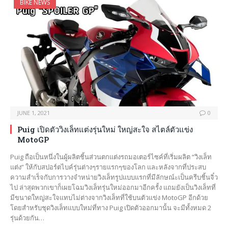
BIKE NEWS
JUNE 1, 2021
0
Puig เปิดตัววิงเล็ทแต่งรุ่นใหม่ ใหญ่สะใจ สไตล์ตัวแข่ง
MotoGP
Puig ถือเป็นหนึ่งในผู้ผลิตชิ้นส่วนตกแต่งรถมอเตอร์ไซค์ที่เริ่มผลิต “วิงเล็ท
แต่ง” ให้กับสปอร์ตไบค์รุ่นต่างๆรายแรกๆของโลก และหลังจากที่ประสบ
ความสำเร็จกับการวางจำหน่ายวิงเล็ทรูปแบบแรกที่มีลักษณ์ะเป็นครีบชิ้นจิ๋ว
ไป ล่าสุดพวกเขาก็เผยโฉมวิงเล็ทรุ่นใหม่ออกมาอีกครั้ง แถมยังเป็นวิงเล็ทที่
มีขนาดใหญ่สะใจแทบไม่ต่างจากวิงเล็ทที่ใช้บนตัวแข่ง MotoGP อีกด้วย
โดยสำหรับชุดวิงเล็ทแบบใหม่ที่ทาง Puig เปิดตัวออกมานั้น จะมีทั้งหมด 2
รุ่นด้วยกัน…