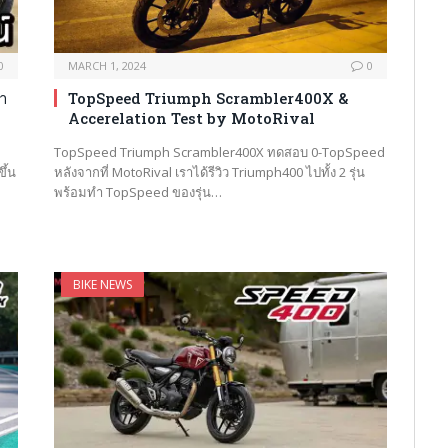
0
MARCH 1, 2024
0
่า
TopSpeed Triumph Scrambler400X &
Accerelation Test by MotoRival
TopSpeed Triumph Scrambler400X ทดสอบ 0-TopSpeed
ึ้น
หลังจากที่ MotoRival เราได้รีวิว Triumph400 ไปทั้ง 2 รุ่น
พร้อมทำ TopSpeed ของรุ่น…
BIKE NEWS