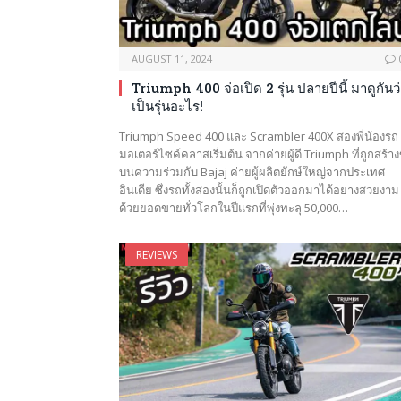
AUGUST 11, 2024
Triumph 400 จ่อเปิด 2 รุ่น ปลายปีนี้ มาดูกันว
เป็นรุ่นอะไร!
Triumph Speed 400 และ Scrambler 400X สองพี่น้องรถ
มอเตอร์ไซค์คลาสเริ่มต้น จากค่ายผู้ดี Triumph ที่ถูกสร้างข
บนความร่วมกับ Bajaj ค่ายผู้ผลิตยักษ์ใหญ่จากประเทศ
อินเดีย ซึ่งรถทั้งสองนั้นก็ถูกเปิดตัวออกมาได้อย่างสวยงาม
ด้วยยอดขายทั่วโลกในปีแรกที่พุ่งทะลุ 50,000…
REVIEWS