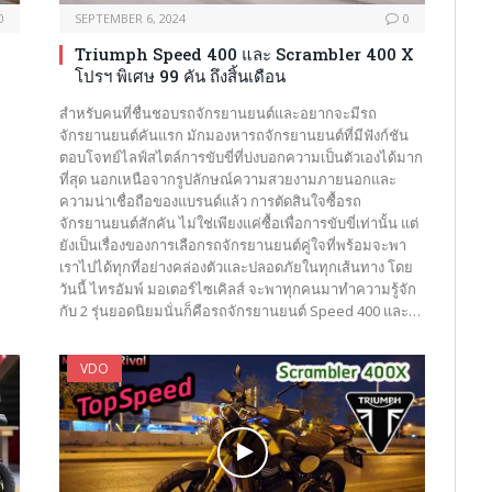
0
SEPTEMBER 6, 2024
0
Triumph Speed 400 และ Scrambler 400 X
โปรฯ พิเศษ 99 คัน ถึงสิ้นเดือน
สำหรับคนที่ชื่นชอบรถจักรยานยนต์และอยากจะมีรถ
จักรยานยนต์คันแรก มักมองหารถจักรยานยนต์ที่มีฟังก์ชัน
ตอบโจทย์ไลฟ์สไตล์การขับขี่ที่บ่งบอกความเป็นตัวเองได้มาก
ที่สุด นอกเหนือจากรูปลักษณ์ความสวยงามภายนอกและ
ความน่าเชื่อถือของแบรนด์แล้ว การตัดสินใจซื้อรถ
จักรยานยนต์สักคัน ไม่ใช่เพียงแค่ซื้อเพื่อการขับขี่เท่านั้น แต่
ยังเป็นเรื่องของการเลือกรถจักรยานยนต์คู่ใจที่พร้อมจะพา
เราไปได้ทุกที่อย่างคล่องตัวและปลอดภัยในทุกเส้นทาง โดย
วันนี้ ไทรอัมพ์ มอเตอร์ไซเคิลส์ จะพาทุกคนมาทำความรู้จัก
กับ 2 รุ่นยอดนิยมนั่นก็คือรถจักรยานยนต์ Speed 400 และ…
VDO