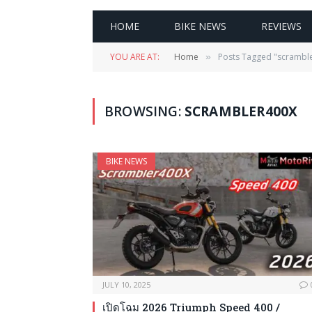
HOME
BIKE NEWS
REVIEWS
YOU ARE AT:
Home
Posts Tagged "scrambl
»
BROWSING:
SCRAMBLER400X
BIKE NEWS
JULY 10, 2025
เปิดโฉม 2026 Triumph Speed 400 /