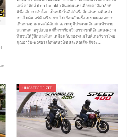
เลห์ ลาดักห์ (Leh Ladakh) ดินแดนแห่งเทือกเขาหิมาลัยที่
มีชื่อเสียงระดับโลก เป็นหนึ่งในลิสต์หรืออีกเส้นทางที่เหล่า
ชาวไบค์เกอร์ตัวจริงอยากไปเยือนสักครั้ง เพราะตลอดการ
0
เดินทางทุกคนจะได้สัมผัสสภาพภูมิประเทศอันแสนท้าทาย
หลากหลายรูปแบบ แต่ก็มาพร้อมวิวธรรมชาติอันแสนงดงาม
ที่ชวนให้รู้สึกหลงใหล เหมือนกับสองหนุ่มไบค์เกอร์ชาวไทย
คุณอาร์ม-พงศธร เลิศทัศนวนิช และคุณสัก-สัจจะ…
ทร
ร
ออก
UNCATEGORIZED