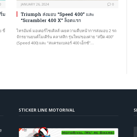
0
JANUARY 26, 2024
0
ิ่ม
Triumph ส่งมอบ “Speed 400” และ
“Scrambler 400 X” ล็อตแรก
ขี่
ไทรอัมพ์ มอเตอร์ไซเคิลส์ เผยความคืบหน้าการส่งมอบ 2 รถ
จักรยานยนต์โมเดิร์น คลาสสิก รุ่นใหม่ของค่าย “สปีด 400”
(Speed 400) และ “สแครมเบลอร์ 400 เอ็กซ์”…
STICKER LINE MOTORIVAL
S
e