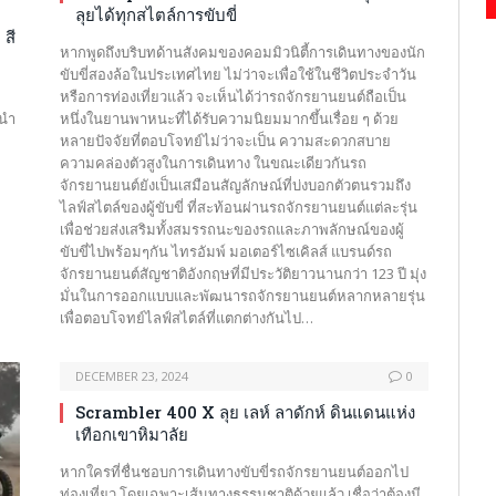
ลุยได้ทุกสไตล์การขับขี่
สี
หากพูดถึงบริบทด้านสังคมของคอมมิวนิตี้การเดินทางของนัก
ขับขี่สองล้อในประเทศไทย ไม่ว่าจะเพื่อใช้ในชีวิตประจำวัน
หรือการท่องเที่ยวแล้ว จะเห็นได้ว่ารถจักรยานยนต์ถือเป็น
 นำ
หนึ่งในยานพาหนะที่ได้รับความนิยมมากขึ้นเรื่อย ๆ ด้วย
หลายปัจจัยที่ตอบโจทย์ไม่ว่าจะเป็น ความสะดวกสบาย
ความคล่องตัวสูงในการเดินทาง ในขณะเดียวกันรถ
จักรยานยนต์ยังเป็นเสมือนสัญลักษณ์ที่บ่งบอกตัวตนรวมถึง
ไลฟ์สไตล์ของผู้ขับขี่ ที่สะท้อนผ่านรถจักรยานยนต์แต่ละรุ่น
เพื่อช่วยส่งเสริมทั้งสมรรถนะของรถและภาพลักษณ์ของผู้
ขับขี่ไปพร้อมๆกัน ไทรอัมพ์ มอเตอร์ไซเคิลส์ แบรนด์รถ
จักรยานยนต์สัญชาติอังกฤษที่มีประวัติยาวนานกว่า 123 ปี มุ่ง
มั่นในการออกแบบและพัฒนารถจักรยานยนต์หลากหลายรุ่น
เพื่อตอบโจทย์ไลฟ์สไตล์ที่แตกต่างกันไป…
DECEMBER 23, 2024
0
Scrambler 400 X ลุย เลห์ ลาดักห์ ดินแดนแห่ง
เทือกเขาหิมาลัย
หากใครที่ชื่นชอบการเดินทางขับขี่รถจักรยานยนต์ออกไป
ท่องเที่ยว โดยเฉพาะเส้นทางธรรมชาติด้วยแล้ว เชื่อว่าต้องมี