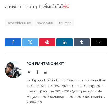
อ่านข่าว Triumph เพิ่มเติมได้
ที่นี่
scrambler400x
speed400
triumph
Facebook
Twitter
Pinterest
LinkedIn
Tumblr
Email
PON PIANTANONGKIT
Website
Facebook
LinkedIn
Background EXP in Automotive journalists more than
10 Years Writer & Test Driver @Pantip Garage 2018-
Present @9carthai 2015- 2017 @Torque & VIPStyle
Magazine 2015 @Autospinn 2012-2015 @GTmania.tv
2009-2010