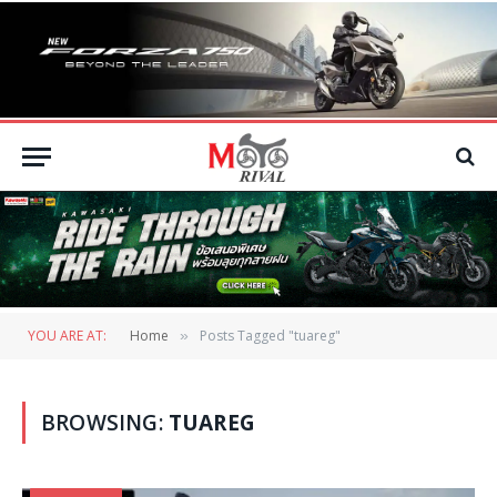
YOU ARE AT:
Home
Posts Tagged "tuareg"
»
BROWSING:
TUAREG