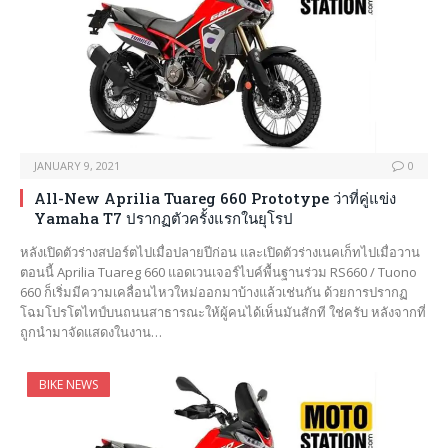
JANUARY 9, 2021
0
All-New Aprilia Tuareg 660 Prototype ว่าที่คู่แข่ง
Yamaha T7 ปรากฏตัวครั้งแรกในยุโรป
หลังเปิดตัวร่างสปอร์ตไปเมื่อปลายปีก่อน และเปิดตัวร่างเนคเก็ทไปเมื่อวาน
ตอนนี้ Aprilia Tuareg 660 แอดเวนเจอร์ไบค์พื้นฐานร่วม RS660 / Tuono
660 ก็เริ่มมีความเคลื่อนไหวใหม่ออกมาบ้างแล้วเช่นกัน ด้วยการปรากฏ
โฉมโปรโตไทป์บนถนนสาธารณะให้ผู้คนได้เห็นมันสักที ใช่ครับ หลังจากที่
ถูกนำมาจัดแสดงในงาน…
BIKE NEWS