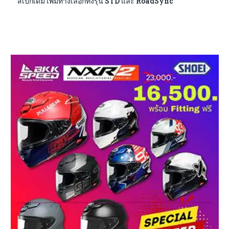
สเปกเดิม เพิ่มทางเลือกทั้งรุ่น STD และ RoadSync