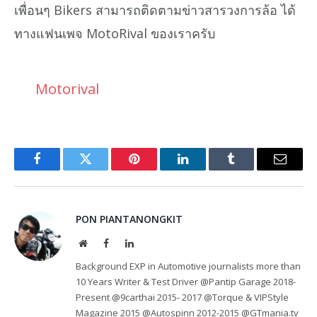
เพื่อนๆ Bikers สามารถติดตามข่าวสารวงการล้อ ได้
ทางแฟนเพจ MotoRival ของเราครับ
Motorival
Facebook
Twitter
Pinterest
LinkedIn
Tumblr
Email
PON PIANTANONGKIT
Website
Facebook
LinkedIn
Background EXP in Automotive journalists more than
10 Years Writer & Test Driver @Pantip Garage 2018-
Present @9carthai 2015- 2017 @Torque & VIPStyle
Magazine 2015 @Autospinn 2012-2015 @GTmania.tv