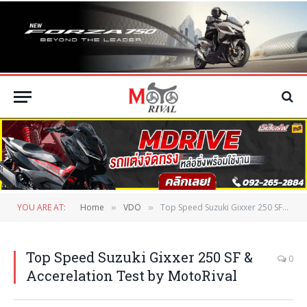
YOU ARE AT:
Home
VDO
Top Speed Suzuki Gixxer 250 SF & Accerelation Test by MotoRival
»
»
Top Speed Suzuki Gixxer 250 SF &
0
Accerelation Test by MotoRival