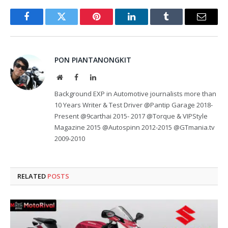
Facebook
Twitter
Pinterest
LinkedIn
Tumblr
Email
PON PIANTANONGKIT
Website
Facebook
LinkedIn
Background EXP in Automotive journalists more than
10 Years Writer & Test Driver @Pantip Garage 2018-
Present @9carthai 2015- 2017 @Torque & VIPStyle
Magazine 2015 @Autospinn 2012-2015 @GTmania.tv
2009-2010
RELATED
POSTS