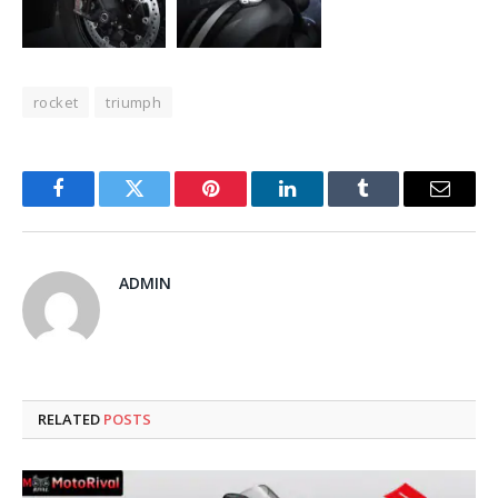
rocket
triumph
Facebook
Twitter
Pinterest
LinkedIn
Tumblr
Email
ADMIN
RELATED
POSTS