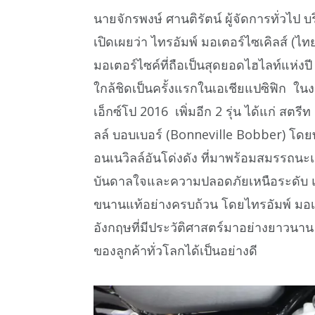
นายจักรพงษ์ ศานติรัตน์ ผู้จัดการทั่วไป 
เปิดเผยว่า ไทรอัมพ์ มอเตอร์ไซเคิลส์ (ไ
มอเตอร์ไซค์ที่ถือเป็นสุดยอดไฮไลท์แห่งป
ใกล้ชิดเป็นครั้งแรกในเอเชียแปซิฟิก ในง
เอ็กซ์โป 2016 เพิ่มอีก 2 รุ่น ได้แก่ ส
ลล์ บอบเบอร์ (Bonneville Bobber) โดยท
อนเนวิลล์อันโด่งดัง ที่มาพร้อมสมรรถนะ
บันดาลใจและความปลอดภัยเหนือระดับ แต
ขนานแท้อย่างครบถ้วน โดยไทรอัมพ์ มอเตอ
อังกฤษที่มีประวัติศาสตร์มาอย่างยาวน
ของลูกค้าทั่วโลกได้เป็นอย่างดี