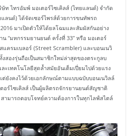
บริษัท ไทรอัมพ์ มอเตอร์ไซเคิลส์ (ไทยแลนด์) จำกัด
ทยแลนด์) ได้จัดเซอร์ไพรส์ด้วยการขนทัพรถ
ี 2016 มาเปิดตัวให้ได้ยลโฉมและสัมผัสกันอย่าง
าน “มหกรรมยานยนต์ ครั้งที่ 33” หรือ มอเตอร์
ตรีท สแครมเบลอร์ (Street Scrambler) และบอนเนวิ
ั้งสองรุ่นถือเป็นสมาชิกใหม่ล่าสุดของตระกูลบ
และเทคโนโลยีสุดล้ำสมัยอันเต็มเปี่ยมไปด้วยแรง
่ยังคงไว้ด้วยเอกลักษณ์ตามแบบฉบับบอนเนวิลล์
ร์ไซเคิลส์ เป็นผู้ผลิตรถจักรยานยนต์สัญชาติ
าน สามารถตอบโจทย์ความต้องการในทุกไลฟ์สไตล์