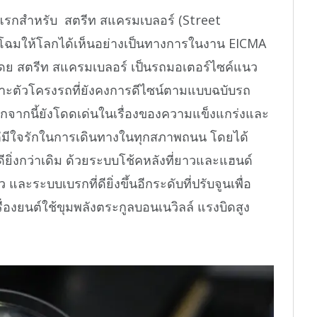
ลท์แรกสำหรับ สตรีท สแครมเบลอร์ (Street
เผยโฉมให้โลกได้เห็นอย่างเป็นทางการในงาน EICMA
้ โดย สตรีท สแครมเบลอร์ เป็นรถมอเตอร์ไซค์แนว
พาะตัวโครงรถที่ยังคงการดีไซน์ตามแบบฉบับรถ
อกจากนี้ยังโดดเด่นในเรื่องของความแข็งแกร่งและ
าแต่มีใจรักในการเดินทางในทุกสภาพถนน โดยได้
ียิ่งกว่าเดิม ด้วยระบบโช้คหลังที่ยาวและแฮนด์
ว และระบบเบรกที่ดียิ่งขึ้นอีกระดับที่ปรับจูนเพื่อ
รื่องยนต์ใช้ขุมพลังตระกูลบอนเนวิลล์ แรงบิดสูง