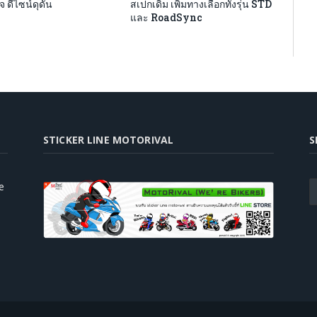
จ ดีไซน์ดุดัน
สเปกเดิม เพิ่มทางเลือกทั้งรุ่น STD
และ RoadSync
STICKER LINE MOTORIVAL
S
e